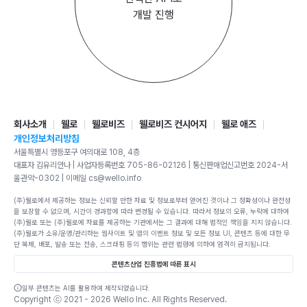
개발 진행
회사소개
웰로
웰로비즈
웰로비즈 컨시어지
웰로 애즈
개인정보처리방침
서울특별시 영등포구 여의대로 108, 4층
대표자 김유리안나 | 사업자등록번호 705-86-02126 | 통신판매업신고번호 2024-서
울관악-0302 | 이메일 cs@wello.info
(주)웰로에서 제공하는 정보는 신뢰할 만한 자료 및 정보로부터 얻어진 것이나 그 정확성이나 완전성
을 보장할 수 없으며, 시간이 경과함에 따라 변경될 수 있습니다. 따라서 정보의 오류, 누락에 대하여
(주)웰로 또는 (주)웰로에 자료를 제공하는 기관에서는 그 결과에 대해 법적인 책임을 지지 않습니다.
(주)웰로가 소유/운영/관리하는 웹사이트 및 앱의 이벤트 정보 및 모든 정보 UI, 콘텐츠 등에 대한 무
단 복제, 배포, 발송 또는 전송, 스크래핑 등의 행위는 관련 법령에 의하여 엄격히 금지됩니다.
콘텐츠산업 진흥법에 따른 표시
일부 콘텐츠는 AI를 활용하여 제작되었습니다.
Copyright ⓒ 2021 -
2026
Wello Inc. All Rights Reserved.