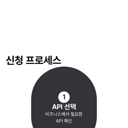
#
결혼 준비 금융 지원
#
생활비 지원
#
소득 기반 대출
#
신혼부부 전세자금
#
청년 주택 보조금
신청 프로세스
#
고용 창출 지원금
#
농업 경영 자금
#
여성 창업 대출
#
청년 창업 지원자금
#
특별 대출 지원
1
API 선택
비즈니스에서 필요한
API 확인