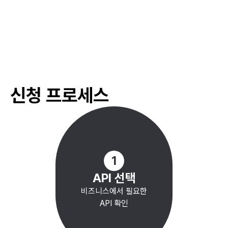
#
긴급 생계비
#
생계 지원금
#
재난지원 대출
#
주거 안정자금
#
취약계층 지원
신청 프로세스
#
공공임대주택
#
신혼부부 주택 지원
#
주택구입 보조금
#
주택담보대출
#
청약통장
1
API 선택
비즈니스에서 필요한
API 확인