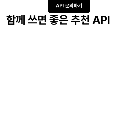
API 문의하기
함께 쓰면 좋은 추천 API
#
신용 점검
#
신용회복위원회
#
신혼부부 재정 상담
#
채무 조정
#
청년 대출
#
무이자 대출
#
졸업 후 상환
#
학비 보조금
#
학자금 대출
#
학자금 상환 유예