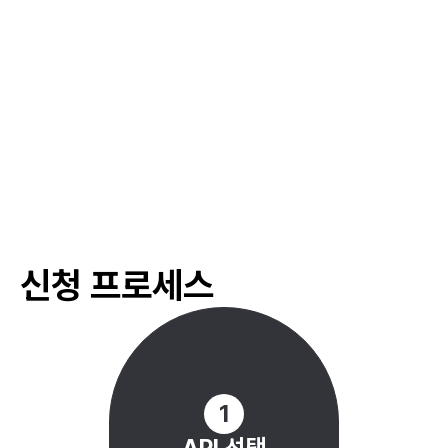
#
박람회 부스 임대 지원
#
산업 박람회 참가 지원금
#
지역 경제 활성화
#
지역 특산품 박람회 지원
#
특산품 홍보 및 마케팅 지원
#
기업 현장 학습
#
산업 현장 방문
#
청년 기업가 경험 나눔
#
청년 창업 리더 견학
#
청년 창업 탐방
신청 프로세스
#
네트워킹 세션 및 워크숍
#
멘토-멘티 매칭 프로그램
#
산업별 네트워크 구축 지원
#
창업 포럼 및 세미나 지원
#
창업자 네트워킹 프로그램
1
API 선택