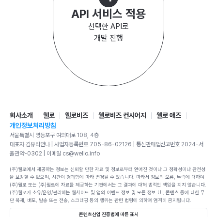
API 서비스 적용
선택한 API로
개발 진행
회사소개
웰로
웰로비즈
웰로비즈 컨시어지
웰로 애즈
개인정보처리방침
서울특별시 영등포구 여의대로 108, 4층
대표자 김유리안나 | 사업자등록번호 705-86-02126 | 통신판매업신고번호 2024-서
울관악-0302 | 이메일 cs@wello.info
(주)웰로에서 제공하는 정보는 신뢰할 만한 자료 및 정보로부터 얻어진 것이나 그 정확성이나 완전성
을 보장할 수 없으며, 시간이 경과함에 따라 변경될 수 있습니다. 따라서 정보의 오류, 누락에 대하여
(주)웰로 또는 (주)웰로에 자료를 제공하는 기관에서는 그 결과에 대해 법적인 책임을 지지 않습니다.
(주)웰로가 소유/운영/관리하는 웹사이트 및 앱의 이벤트 정보 및 모든 정보 UI, 콘텐츠 등에 대한 무
단 복제, 배포, 발송 또는 전송, 스크래핑 등의 행위는 관련 법령에 의하여 엄격히 금지됩니다.
콘텐츠산업 진흥법에 따른 표시