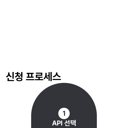
#
해외 진출 컨설팅 서비스
#
글로벌 비즈니스 교육
#
마케팅 전략 워크숍
#
실습 중심의 교육
#
직무별 전문 워크숍 운영
#
창업 교육 프로그램 지원
신청 프로세스
#
네트워킹 세션 및 워크숍
#
멘토-멘티 매칭 프로그램
#
산업별 네트워크 구축 지원
#
창업 포럼 및 세미나 지원
#
창업자 네트워킹 프로그램
1
API 선택