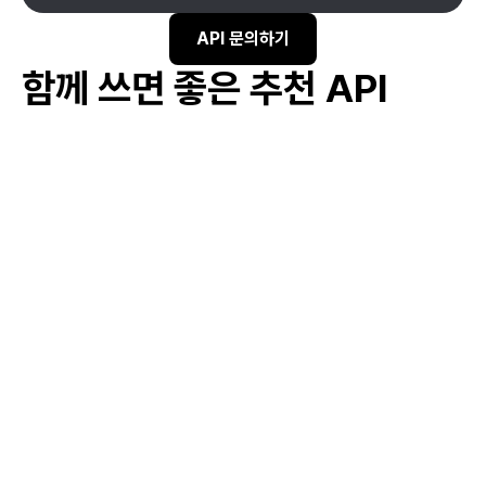
API 문의하기
함께 쓰면 좋은 추천 API
#
기업 투자 유치 지원
#
비즈니스 모델 개발 지원
#
스타트업 네트워킹 지원
#
스타트업 창업 교육
#
아이디어 검증 지원
#
글로벌 시장 개척 촉진
#
해외 시장 조사 지원
#
해외 전시 마케팅 지원
#
해외 전시회 참가비 지원