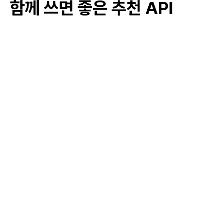
함께 쓰면 좋은 추천 API
#
연구 지원 및 장학금 제도
#
인턴십 및 실습 프로그램
#
창업 지원 및 멘토링
#
학생 자치 활동 지원
#
해외 교환 학생
#
문화 행사 및 축제 지원
#
워크숍 및 세미나
#
자원봉사 촉진 정책
#
주민 소통 플랫폼 운영
#
지역 주민 참여 프로그램