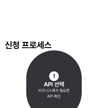
#
기부 및 나눔 활동
#
기후 변화 대응 활동
#
다문화 커뮤니티 지원
#
저소득층 지역 활동 지원
#
커뮤니티 센터 운영 지원
신청 프로세스
#
인턴십 및 실습 지원
#
청년 네트워크 구축
#
청년 리더십 개발 과정
#
청년 자치활동 지원
#
취업 지원 프로그램
1
API 선택
비즈니스에서 필요한
API 확인