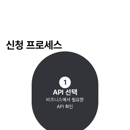
#
교통 안전 교육
#
사이버 안전 교육
#
응급처치
#
재난 대비
#
화재 안전
신청 프로세스
#
디지털 교육 참여 프로그램
#
멘토링 프로그램
#
문화 체험 교육
#
직업 훈련 모집
#
평생 교육
1
API 선택
비즈니스에서 필요한
API 확인