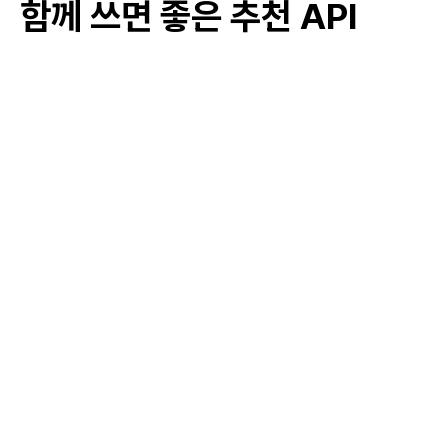
함께 쓰면 좋은 추천 API
#
고령자 교통 안전 교육
#
긴급 연락망 구축 교육
#
노인 학대 예방 교육
#
사이버 안전 교육
#
화재 안전 교육
#
디지털 사진 촬영 교육
#
문학 및 독서 교육
#
시니어 취미 활동 프로그램
#
외국어 학습 프로그램
#
정원 가꾸기 교육