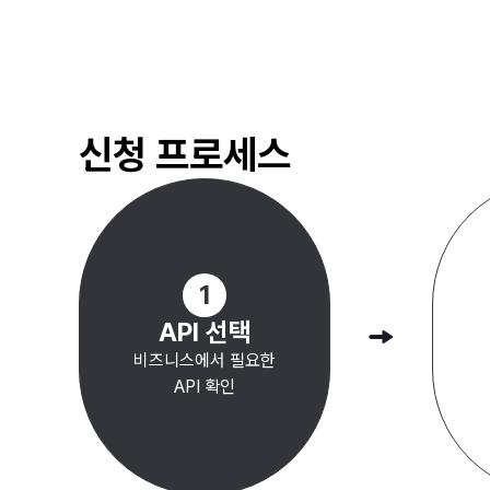
신청 프로세스
#
고령자 고용 촉진
#
노인 고용 지원금
#
기업 
#
노인 일자리 사업
#
재취업 지원
#
직업 
#
지역사회 일자리
#
취업
1
API 선택
비즈니스에서 필요한
API 확인