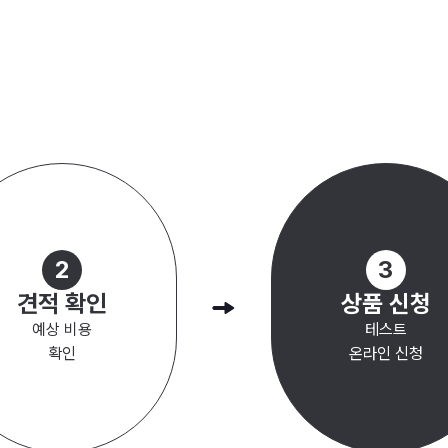
맞춤형 채용
#
인턴십 프로그램
#
대학생 인턴십
#
모의 면접 지원
훈련 지원
#
청년 취업 지원
#
직무 체험
#
창업 지원
#
취
 컨설팅
2
3
견적 확인
상품 신청
예상 비용
테스트
확인
온라인 신청