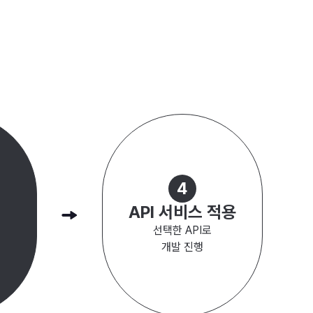
#
인턴십
#
직업훈련
#
청년 고용 확대
업 박람회
#
청년 창업 지원
#
취업 박람회
4
API 서비스 적용
선택한 API로
개발 진행