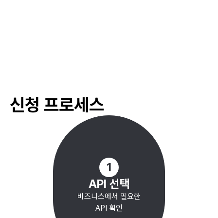
#
신혼부부 주택 대출
#
임대차 보호법
#
저소득층 주택 지원
#
주택 구매 보조금
#
청년 주택 지원
신청 프로세스
#
리모델링 지원
#
저소득층 주거 지원
#
전세자금 대출
#
주택안전성 평가
#
청년 주택 지원
1
API 선택
비즈니스에서 필요한
API 확인