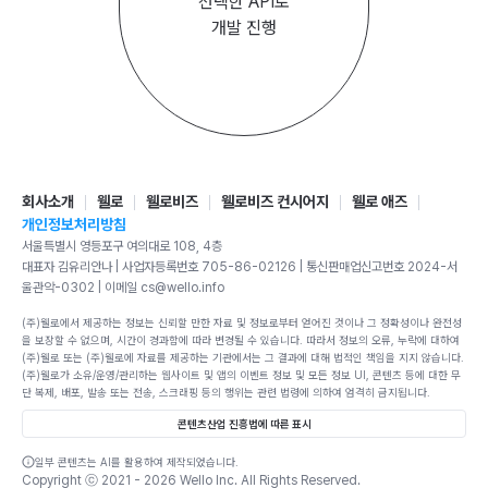
선택한 API로
개발 진행
회사소개
웰로
웰로비즈
웰로비즈 컨시어지
웰로 애즈
개인정보처리방침
서울특별시 영등포구 여의대로 108, 4층
대표자 김유리안나 | 사업자등록번호 705-86-02126 | 통신판매업신고번호 2024-서
울관악-0302 | 이메일 cs@wello.info
(주)웰로에서 제공하는 정보는 신뢰할 만한 자료 및 정보로부터 얻어진 것이나 그 정확성이나 완전성
을 보장할 수 없으며, 시간이 경과함에 따라 변경될 수 있습니다. 따라서 정보의 오류, 누락에 대하여
(주)웰로 또는 (주)웰로에 자료를 제공하는 기관에서는 그 결과에 대해 법적인 책임을 지지 않습니다.
(주)웰로가 소유/운영/관리하는 웹사이트 및 앱의 이벤트 정보 및 모든 정보 UI, 콘텐츠 등에 대한 무
단 복제, 배포, 발송 또는 전송, 스크래핑 등의 행위는 관련 법령에 의하여 엄격히 금지됩니다.
콘텐츠산업 진흥법에 따른 표시
일부 콘텐츠는 AI를 활용하여 제작되었습니다.
Copyright ⓒ 2021 -
2026
Wello Inc. All Rights Reserved.