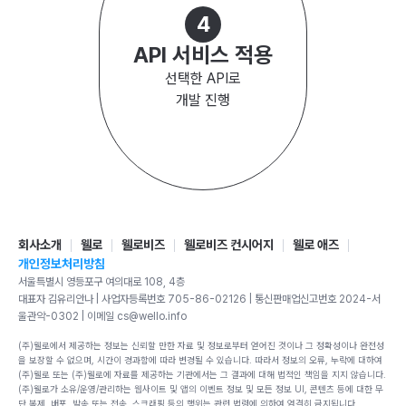
4
API 서비스 적용
선택한 API로
개발 진행
회사소개
웰로
웰로비즈
웰로비즈 컨시어지
웰로 애즈
개인정보처리방침
서울특별시 영등포구 여의대로 108, 4층
대표자 김유리안나 | 사업자등록번호 705-86-02126 | 통신판매업신고번호 2024-서
울관악-0302 | 이메일 cs@wello.info
(주)웰로에서 제공하는 정보는 신뢰할 만한 자료 및 정보로부터 얻어진 것이나 그 정확성이나 완전성
을 보장할 수 없으며, 시간이 경과함에 따라 변경될 수 있습니다. 따라서 정보의 오류, 누락에 대하여
(주)웰로 또는 (주)웰로에 자료를 제공하는 기관에서는 그 결과에 대해 법적인 책임을 지지 않습니다.
(주)웰로가 소유/운영/관리하는 웹사이트 및 앱의 이벤트 정보 및 모든 정보 UI, 콘텐츠 등에 대한 무
단 복제, 배포, 발송 또는 전송, 스크래핑 등의 행위는 관련 법령에 의하여 엄격히 금지됩니다.