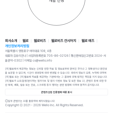
개발 진행
회사소개
웰로
웰로비즈
웰로비즈 컨시어지
웰로 애즈
개인정보처리방침
서울특별시 영등포구 여의대로 108, 4층
대표자 김유리안나 | 사업자등록번호 705-86-02126 | 통신판매업신고번호 2024-서
울관악-0302 | 이메일 cs@wello.info
(주)웰로에서 제공하는 정보는 신뢰할 만한 자료 및 정보로부터 얻어진 것이나 그 정확성이나 완전성
을 보장할 수 없으며, 시간이 경과함에 따라 변경될 수 있습니다. 따라서 정보의 오류, 누락에 대하여
(주)웰로 또는 (주)웰로에 자료를 제공하는 기관에서는 그 결과에 대해 법적인 책임을 지지 않습니다.
(주)웰로가 소유/운영/관리하는 웹사이트 및 앱의 이벤트 정보 및 모든 정보 UI, 콘텐츠 등에 대한 무
단 복제, 배포, 발송 또는 전송, 스크래핑 등의 행위는 관련 법령에 의하여 엄격히 금지됩니다.
콘텐츠산업 진흥법에 따른 표시
일부 콘텐츠는 AI를 활용하여 제작되었습니다.
Copyright ⓒ 2021 -
2026
Wello Inc. All Rights Reserved.